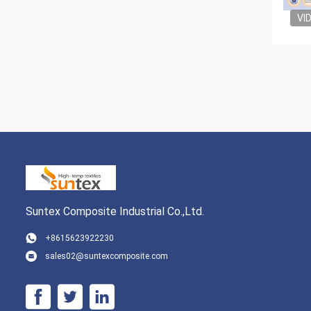
VI
Suntex Composite Industrial Co.,Ltd.
+8615623922230
sales02@suntexcomposite.com