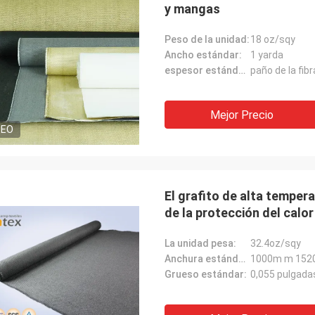
y mangas
Peso de la unidad:
18 oz/sqy
Ancho estándar:
1 yarda
espesor estándar:
paño de la fib
Mejor Precio
DEO
El grafito de alta tempera
de la protección del calor
La unidad pesa:
32.4oz/sqy
Anchura estándar:
1000m m 152
Grueso estándar:
0,055 pulgada