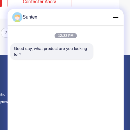
Contactar Ahora
Suntex
7
8
12:22 PM
Good day, what product are you looking 
for?
Productos
tela revestida de la fibra de vidrio del silicón
Tela resistente al fuego de la fibra de vidrio
itio
Paño de alta temperatura de la fibra de vidri
 privacidad
Todas las categorías