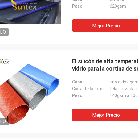
Peso:
620gsm
Mejor Precio
DEO
El silicón de alta temperat
vidrio para la cortina de sold
calidad
Capa:
uno o dos goma
Cinta de la armadura:
tela cruzada, 
Peso:
140gsm a 30
Mejor Precio
DEO