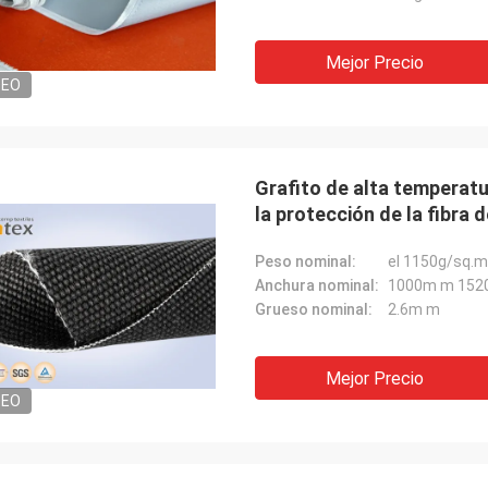
Jacky Huang
r
Son un socio de la confianza verdad.
Mejor Precio
Entregan mercancías rápidamente con
DEO
calidad satisfactoria. Y son profesionales
en materias textiles das alta
temperatura, contribuyen siempre para
diversos proyectos.
Grafito de alta temperatu
la protección de la fibra 
Peso nominal:
el 1150g/sq.m
Anchura nominal:
1000m m 152
Grueso nominal:
2.6m m
Mejor Precio
DEO