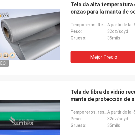
Tela da alta temperatura de
onzas para la manta de so
Temporeros. Resistencia:
A partir de la 
Peso:
32oz/sqyd
Grueso:
35mils
Mejor Precio
DEO
Tela de fibra de vidrio re
manta de protección de 
Temporeros. resistencia:
A partir de la 
Peso:
32oz/sqyd
Grueso:
35mils