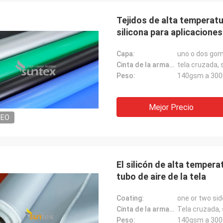
Tejidos de alta temperatur
silicona para aplicacione
Capa:
uno o dos goma
Cinta de la armadura:
tela cruzada, 
Peso:
140gsm a 30
Mejor Precio
DEO
El silicón de alta temperat
tubo de aire de la tela
Coating:
one or two sid
Cinta de la armadura:
Tela cruzada, 
Peso:
140gsm a 30