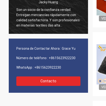
uang
Ms Hande
ianza verdad.
Hemos estado trabajando con Suntex po
ápidamente con
más de 10 años, ellos mantenemos
VI
Y son profesionales
calidad estable siempre. Tratan cada
s alta
petición de nosotros seriamente. Es feliz
en siempre para
de trabajar así como ellos de todos
modos.
Persona de Contactar Ahora :
Grace Yu
Número de teléfono :
+8615623922230
WhatsApp :
+8615623922230
Contacto
VI