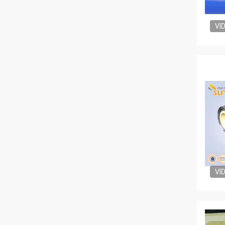
VI
VI