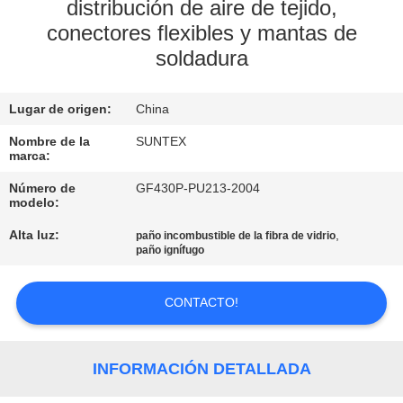
FÁBRICA
distribución de aire de tejido,
conectores flexibles y mantas de
soldadura
CONTROL
DE
Lugar de origen:
China
CALIDAD
Nombre de la
SUNTEX
marca:
CONTACTA
Número de
GF430P-PU213-2004
modelo:
CON
NOSOTROS
Alta luz:
,
paño incombustible de la fibra de vidrio
paño ignífugo
SOLICITAR
CONTACTO!
UNA CITA
INFORMACIÓN DETALLADA
MAPA