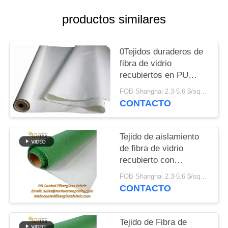
DEL
productos similares
SITIO
0Tejidos duraderos de
PRIVACY
fibra de vidrio
POLICY
recubiertos en PU
resistentes al fuego
FOB Shanghai 2.3-5.6 $/sqm MOQ:500 Metros
de.4 mm para el
CONTACTO
sistema de protección
contra
incendios,certificado
Tejido de aislamiento
M0
de fibra de vidrio
recubierto con
vermiculita PU a alta
FOB Shanghai 2.3-5.6 $/sqm MOQ:20 rollos
temperatura y a prueba
CONTACTO
de fuego
Tejido de Fibra de