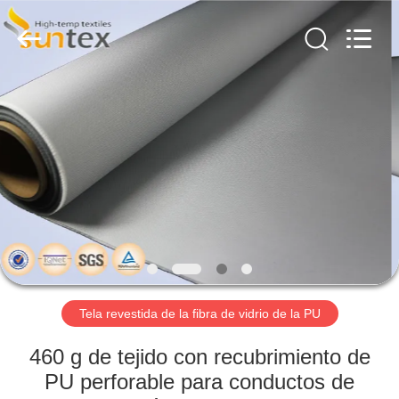
2018
-
2026
Suntex
Composite
Industrial
Co.,Ltd..
All
EN
Rights
Reserved.
CASA
PRODUCTOS
SOBRE
NOSOTROS
RECORRIDO
Tela revestida de la fibra de vidrio de la PU
POR
460 g de tejido con recubrimiento de
LA
PU perforable para conductos de