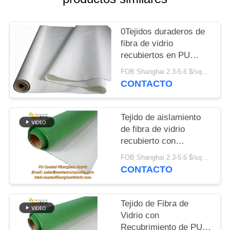
DEL
SITIO
0Tejidos duraderos de
fibra de vidrio
PRIVACY
recubiertos en PU
resistentes al fuego
POLICY
FOB Shanghai 2.3-5.6 $/sqm MOQ:500 Metros
de.4 mm para el
CONTACTO
sistema de protección
contra
incendios,certificado
Tejido de aislamiento
M0
de fibra de vidrio
recubierto con
vermiculita PU a alta
FOB Shanghai 2.3-5.6 $/sqm MOQ:20 rollos
temperatura y a prueba
CONTACTO
de fuego
Tejido de Fibra de
Vidrio con
Recubrimiento de PU