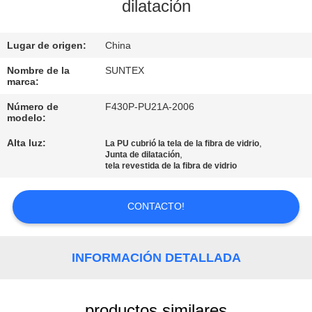
FÁBRICA
dilatación
Lugar de origen:
China
CONTROL
DE
Nombre de la
SUNTEX
marca:
CALIDAD
Número de
F430P-PU21A-2006
modelo:
CONTACTA
Alta luz:
,
La PU cubrió la tela de la fibra de vidrio
,
Junta de dilatación
CON
tela revestida de la fibra de vidrio
NOSOTROS
CONTACTO!
SOLICITAR
UNA CITA
INFORMACIÓN DETALLADA
MAPA
productos similares