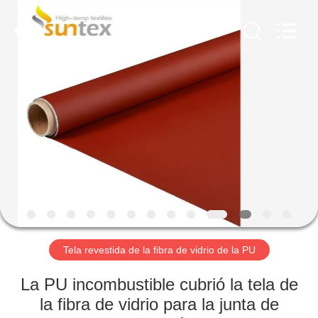
2018
-
2026
Suntex
Composite
Industrial
Co.,Ltd..
All
EN
Rights
Reserved.
CASA
PRODUCTOS
SOBRE
NOSOTROS
RECORRIDO
Tela revestida de la fibra de vidrio de la PU
POR
La PU incombustible cubrió la tela de
LA
la fibra de vidrio para la junta de