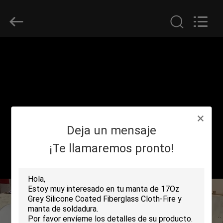
2018
-
2026
Suntex
Composite
Industrial
Co.,Ltd..
All
EN
Rights
Reserved.
CASA
PRODUCTOS
Deja un mensaje
SOBRE
NOSOTROS
¡Te llamaremos pronto!
RECORRIDO
POR
LA