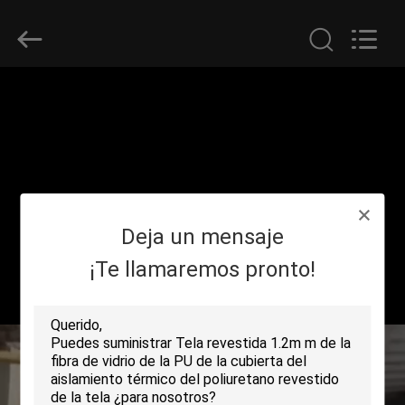
2018
-
2026
Suntex
Composite
Industrial
Co.,Ltd..
All
EN
Rights
Reserved.
CASA
PRODUCTOS
Deja un mensaje
SOBRE
NOSOTROS
¡Te llamaremos pronto!
RECORRIDO
POR
LA