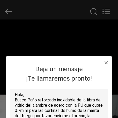
2018
-
2026
Suntex
Composite
Industrial
Co.,Ltd..
All
EN
Rights
Reserved.
CASA
PRODUCTOS
Deja un mensaje
SOBRE
NOSOTROS
¡Te llamaremos pronto!
RECORRIDO
POR
LA