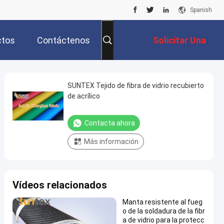
Spanish
ctos
Contáctenos
Solicitar Una
Cotización
SUNTEX Tejido de fibra de vidrio recubierto
de acrílico
Contacta ahora
Más información
Vídeos relacionados
Manta resistente al fueg
o de la soldadura de la fibr
a de vidrio para la protecc