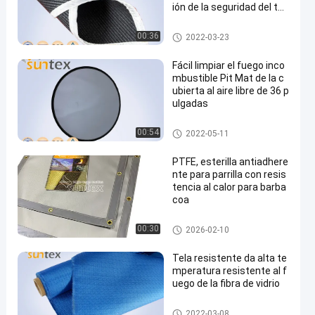
ión de la seguridad del tall
er con densamente 0.8m
m 1.0m m 1.5m m
rollo de la manta de la soldad
00:36
2022-03-23
ura
Fácil limpiar el fuego inco
mbustible Pit Mat de la c
ubierta al aire libre de 36 p
ulgadas
Fuego Pit Mat
00:54
2022-05-11
PTFE, esterilla antiadhere
nte para parrilla con resis
tencia al calor para barba
coa
Paño de alta temperatura de la
00:30
2026-02-10
fibra de vidrio
Tela resistente da alta te
mperatura resistente al f
uego de la fibra de vidrio
Tela resistente al fuego de la fi
2022-03-08