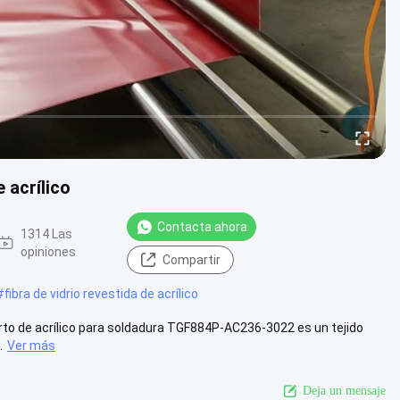
 acrílico
Contacta ahora
1314 Las
opiniones
Compartir
#
fibra de vidrio revestida de acrílico
bierto de acrílico para soldadura TGF884P-AC236-3022 es un tejido
.
Ver más
Deja un mensaje