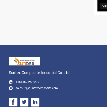
VI
Suntex Composite Industrial Co.,Ltd.
+8615623922230
sales02@suntexcomposite.com