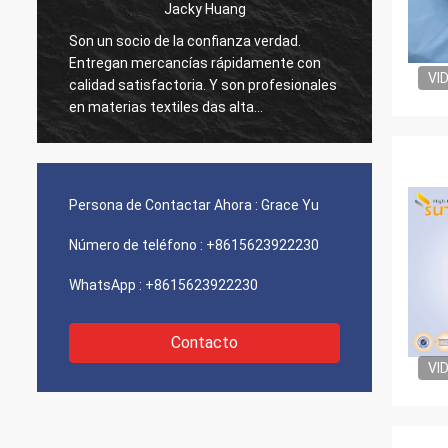
Jacky Huang
Ms Hande
ocio de la confianza verdad.
Hemos estado trabajando 
n mercancías rápidamente con
más de 10 años, ellos m
VI
satisfactoria. Y son profesionales
calidad estable siempre. Tratan cada
ias textiles das alta
petición de nosotros seria
ura, contribuyen siempre para
de trabajar así como ellos
 proyectos.
modos.
Persona de Contactar Ahora :
Grace Yu
Número de teléfono :
+8615623922230
WhatsApp :
+8615623922230
Contacto
VI