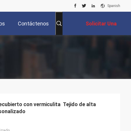
Spanish
os
Contáctenos
Solicitar Una
Cotización
ecubierto con vermiculita ️ Tejido de alta
sonalizado
izado