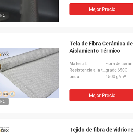
Mejor Precio
DEO
Tela de Fibra Cerámica de
Aislamiento Térmico
Material:
Fibra de cerá
Resistencia a la temperatura:
grado 650C
peso:
1500 g/m²
Mejor Precio
DEO
Tejido de fibra de vidrio r