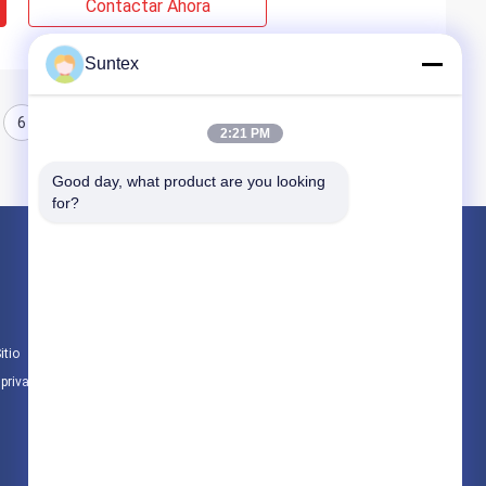
Contactar Ahora
Suntex
6
7
8
2:21 PM
Good day, what product are you looking 
for?
Productos
tela revestida de la fibra de vidrio del silicón
Tela resistente al fuego de la fibra de vidrio
itio
Paño de alta temperatura de la fibra de vidri
 privacidad
Todas las categorías