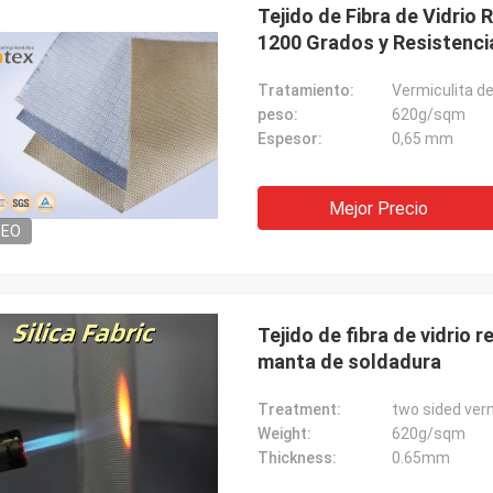
Tejido de Fibra de Vidrio
1200 Grados y Resistencia
Tratamiento:
Vermiculita de
peso:
620g/sqm
Espesor:
0,65 mm
Mejor Precio
DEO
Tejido de fibra de vidrio r
manta de soldadura
Treatment:
two sided verm
Weight:
620g/sqm
Thickness:
0.65mm