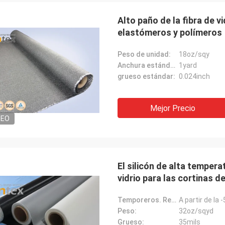
Alto paño de la fibra de vi
elastómeros y polímeros
Peso de unidad:
18oz/sqy
Anchura estándar:
1yard
grueso estándar:
0.024inch
Mejor Precio
DEO
El silicón de alta tempera
vidrio para las cortinas d
Temporeros. Resistencia:
A partir de la 
Peso:
32oz/sqyd
Grueso:
35mils