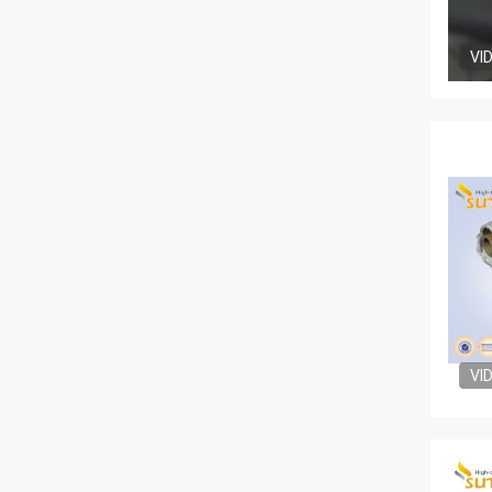
VI
VI