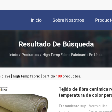
Inicio
Sobre Nosotros
Product
Resultado De Búsqueda
Inicio
/
Productos
/
High Temp Fabric Fabricante En Línea
 clave [ high temp fabric ] partido
100
productos.
Tejido de fibra cerámica r
temperatura de color per
Tratamiento superficial:
Vermiculita
ancho:
1m o personal