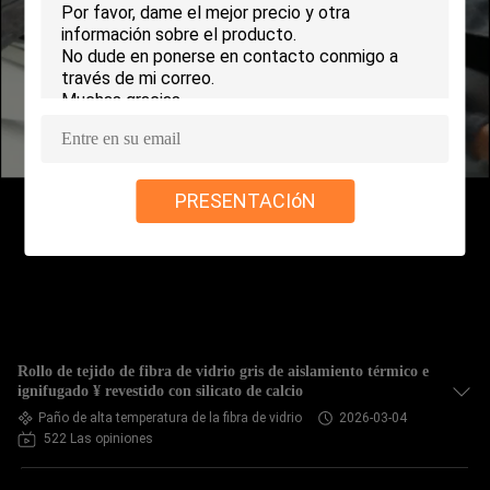
FÁBRICA
CONTROL
DE
CALIDAD
PRESENTACIóN
CONTACTA
CON
NOSOTROS
SOLICITAR
Rollo de tejido de fibra de vidrio gris de aislamiento térmico e
UNA CITA
ignifugado ¥ revestido con silicato de calcio
Paño de alta temperatura de la fibra de vidrio
2026-03-04
522 Las opiniones
MAPA