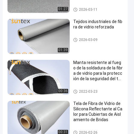
la temperatura y a la abra
sión a 750 °C
Paño de alta temperatura de la
01:27
2026-03-11
fibra de vidrio
Tejidos industriales de fib
ra de vidrio reforzada
tela revestida de la fibra de vid
2026-03-09
rio del silicón
01:39
Manta resistente al fueg
o de la soldadura de la fibr
a de vidrio para la protecc
ión de la seguridad del tall
er con densamente 0.8m
m 1.0m m 1.5m m
rollo de la manta de la soldad
00:36
2022-03-23
ura
Tela de Fibra de Vidrio de
Silicona Reflectante al Ca
lor para Cubiertas de Aisl
amiento de Bridas
tela revestida de la fibra de vid
00:31
2026-02-26